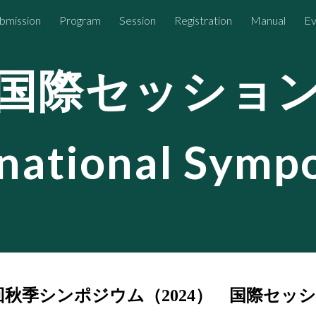
bmission
Program
Session
Registration
Manual
Ev
ip to main content
Skip to navigat
国際セッショ
rnational Symp
国際セッシ
回秋季シンポジウム（2024）