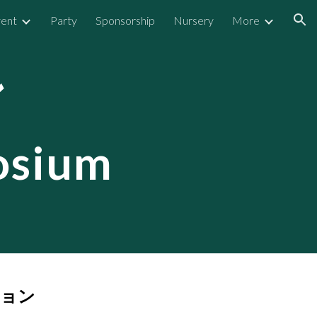
ent
Party
Sponsorship
Nursery
More
ion
ン
osium
ョン